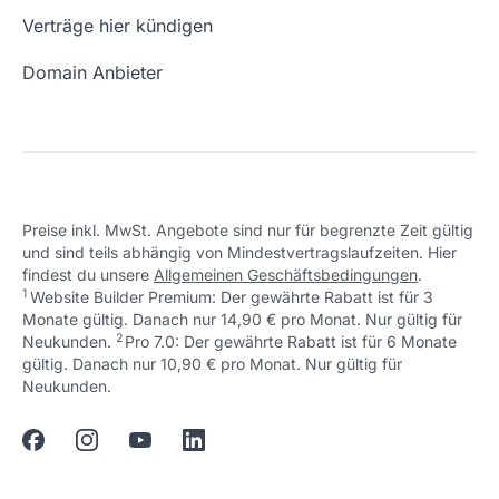
Freie Domains
Wie ist meine IP?
Verträge hier kündigen
URL prüfen
Email Adresse erstellen
Domain Anbieter
Preise inkl. MwSt. Angebote sind nur für begrenzte Zeit gültig
und sind teils abhängig von Mindestvertragslaufzeiten. Hier
findest du unsere
Allgemeinen Geschäftsbedingungen
.
1
Website Builder Premium: Der gewährte Rabatt ist für 3
Monate gültig. Danach nur 14,90 € pro Monat. Nur gültig für
2
↩ 1
Neukunden.
Pro 7.0: Der gewährte Rabatt ist für 6 Monate
gültig. Danach nur 10,90 € pro Monat. Nur gültig für
↩ 1
Neukunden.