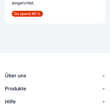
eingerichtet.
Du sparst 90 %
Über uns
Produkte
Über checkdomain
Partnerprogramm
Hilfe
Domain reservieren
Jobs