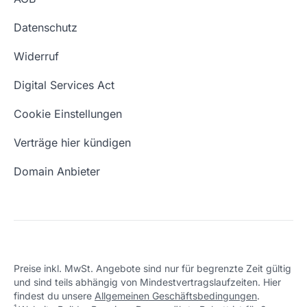
Impressum
Website kaufen
Webhosting-Lexikon
Datenschutz
Blog
Domain Suche
Whois Domain
Widerruf
Domain Namen
Was ist eine Domain?
Digital Services Act
Eigene Domain
Domain Umzug
Cookie Einstellungen
Freie Domains
Wie ist meine IP?
Verträge hier kündigen
URL prüfen
Email Adresse erstellen
Domain Anbieter
Preise inkl. MwSt. Angebote sind nur für begrenzte Zeit gültig
und sind teils abhängig von Mindestvertragslaufzeiten. Hier
findest du unsere
Allgemeinen Geschäftsbedingungen
.