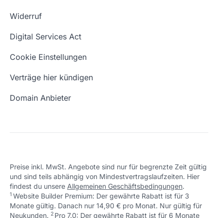
Blog
Domain Suche
Whois Domain
Widerruf
Domain Namen
Was ist eine Domain?
Digital Services Act
Eigene Domain
Domain Umzug
Cookie Einstellungen
Freie Domains
Wie ist meine IP?
Verträge hier kündigen
URL prüfen
Email Adresse erstellen
Domain Anbieter
Preise inkl. MwSt. Angebote sind nur für begrenzte Zeit gültig
und sind teils abhängig von Mindestvertragslaufzeiten. Hier
findest du unsere
Allgemeinen Geschäftsbedingungen
.
1
Website Builder Premium: Der gewährte Rabatt ist für 3
Monate gültig. Danach nur 14,90 € pro Monat. Nur gültig für
2
↩ 1
Neukunden.
Pro 7.0: Der gewährte Rabatt ist für 6 Monate