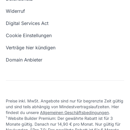
Blog
Domain Suche
Whois Domain
Widerruf
Domain Namen
Was ist eine Domain?
Digital Services Act
Eigene Domain
Domain Umzug
Cookie Einstellungen
Freie Domains
Wie ist meine IP?
Verträge hier kündigen
URL prüfen
Email Adresse erstellen
Domain Anbieter
Preise inkl. MwSt. Angebote sind nur für begrenzte Zeit gültig
und sind teils abhängig von Mindestvertragslaufzeiten. Hier
findest du unsere
Allgemeinen Geschäftsbedingungen
.
1
Website Builder Premium: Der gewährte Rabatt ist für 3
Monate gültig. Danach nur 14,90 € pro Monat. Nur gültig für
2
↩ 1
Neukunden.
Pro 7.0: Der gewährte Rabatt ist für 6 Monate