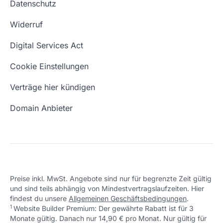
Datenschutz
Blog
Domain Suche
Whois Domain
Widerruf
Domain Namen
Was ist eine Domain?
Digital Services Act
Eigene Domain
Domain Umzug
Cookie Einstellungen
Freie Domains
Wie ist meine IP?
Verträge hier kündigen
URL prüfen
Email Adresse erstellen
Domain Anbieter
Preise inkl. MwSt. Angebote sind nur für begrenzte Zeit gültig
und sind teils abhängig von Mindestvertragslaufzeiten. Hier
findest du unsere
Allgemeinen Geschäftsbedingungen
.
1
Website Builder Premium: Der gewährte Rabatt ist für 3
Monate gültig. Danach nur 14,90 € pro Monat. Nur gültig für