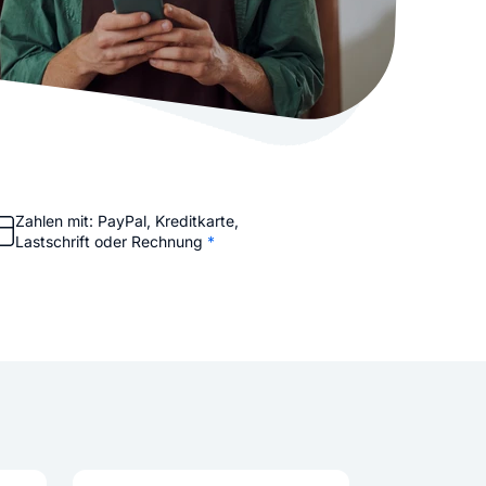
stellen lassen
Social Media Marketing
Sehr beliebt
e-Service erstellt Ihre Website
Mehr Kunden über Instagram & Co
Online Complete
Dein Unternehmen überall zu find
n
Zahlen mit: PayPal, Kreditkarte,
Lastschrift oder Rechnung
*