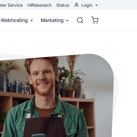
ter Service
Hilfebereich
Status
Login
Kundenbereich
Webhosting
Marketing
Webmail
stellen
Webhosting
Bei Google gefunden werden
n
ail-Adresse
bst eine professionelle Website
Domains, E-Mails und Datenbanken
Bessere Platzierung in Suchmasch
 Baukasten
Rankingcoach
Google Anzeigen
und überall
epage ohne Programmierkenntnisse
Schnell und einfach an die Spitze bei Google
Sofort sichtbar bei Google
p erstellen
Premium Services
Banner-Werbung
 Unternehmen noch heute online
Individuelle technische Unterstützung
Deine Anzeigen auf anderen Webs