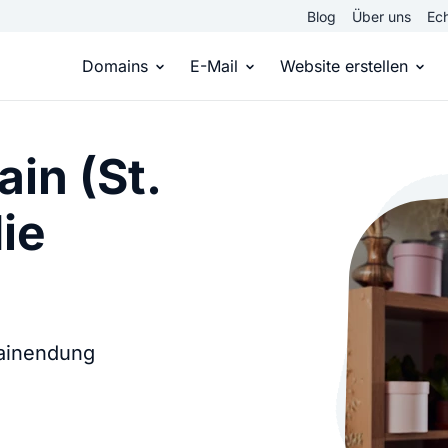
Blog
Über uns
Ech
Domains
E-Mail
Website erstellen
Domain kaufen
Eigene Email Domain
Website er
in (St.
Du hast die Idee, wir die passende Domai
Erstelle Deine eigene E-M
Erstelle sel
ie
Top Level Domains
E-Mail-Hosting
Homepage
Über 950 Domain-Endungen aus aller Welt
Zugriff auf E-Mails immer 
Eigene Hom
mainendung
Domain registrieren
Online-Sho
Einfach & schnell beim Domain-Profi
Bringe dein