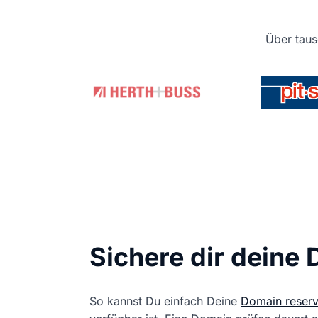
Über taus
Sichere dir deine
So kannst Du einfach Deine
Domain reserv