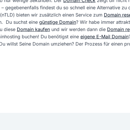
 so nur wenige Sekunden. Der
Domain Check
zeigt dir nicht
 – gegebenenfalls findest du so schnell eine Alternative zu
(nTLD) bieten wir zusätzlich einen Service zum
Domain rese
. Du suchst eine
günstige Domain
? Wir habe immer attrak
du diese
Domain kaufen
und wir werden dann die
Domain reg
ainhosting buchen! Du benötigst eine
eigene E-Mail Domain
ft. Du willst Seine Domain umziehen? Der Prozess für einen 