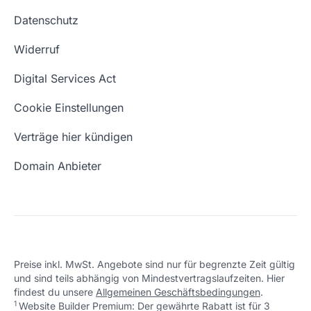
Website kaufen
Webhosting-Lexikon
Datenschutz
Blog
Domain Suche
Whois Domain
Widerruf
Domain Namen
Was ist eine Domain?
Digital Services Act
Eigene Domain
Domain Umzug
Cookie Einstellungen
Freie Domains
Wie ist meine IP?
Verträge hier kündigen
URL prüfen
Email Adresse erstellen
Domain Anbieter
Preise inkl. MwSt. Angebote sind nur für begrenzte Zeit gültig
und sind teils abhängig von Mindestvertragslaufzeiten. Hier
findest du unsere
Allgemeinen Geschäftsbedingungen
.
1
Website Builder Premium: Der gewährte Rabatt ist für 3