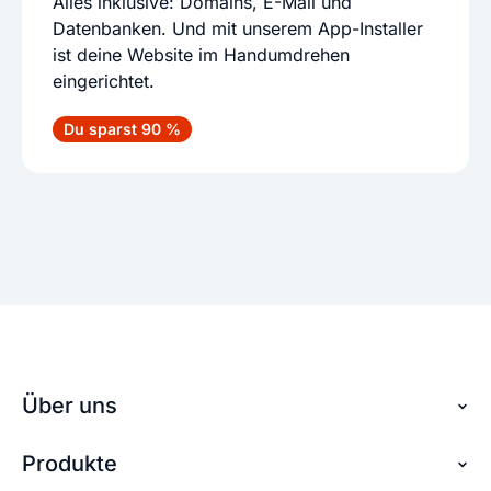
Alles inklusive: Domains, E-Mail und
Datenbanken. Und mit unserem App-Installer
ist deine Website im Handumdrehen
eingerichtet.
Du sparst 90 %
Über uns
Produkte
Über checkdomain