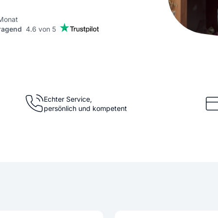
KI Domain Generator
Website er
Erstelle schnell gute Domains
Unser Websit
 Monat
ragend
4.6 von 5
.de Domain
.com Domain
.at Domain
.mobile Domai
Echter Service,
persönlich und kompetent
.net Domain
.org Domain