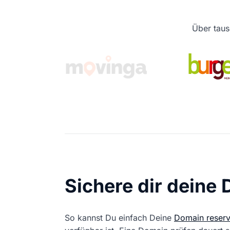
Über taus
Sichere dir deine
So kannst Du einfach Deine
Domain reserv