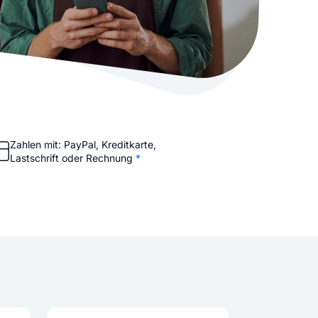
stellen lassen
Social Media Marketing
Sehr beliebt
e-Service erstellt Ihre Website
Mehr Kunden über Instagram & Co
Online Complete
Dein Unternehmen überall zu find
n
Zahlen mit: PayPal, Kreditkarte,
Lastschrift oder Rechnung
*