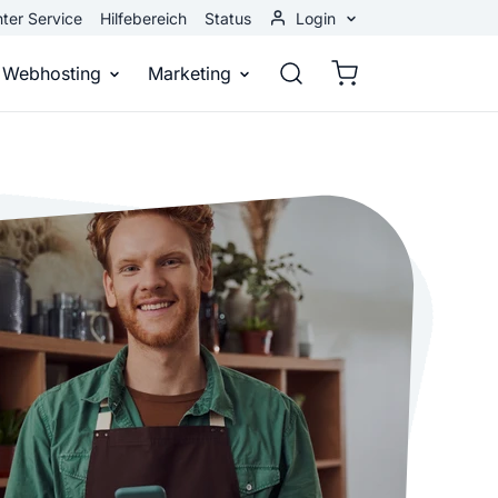
ter Service
Hilfebereich
Status
Login
Kundenbereich
Webhosting
Marketing
Webmail
stellen
Webhosting
Bei Google gefunden werden
n
ail-Adresse
bst eine professionelle Website
Domains, E-Mails und Datenbanken
Bessere Platzierung in Suchmasch
 Baukasten
Rankingcoach
Google Anzeigen
und überall
epage ohne Programmierkenntnisse
Schnell und einfach an die Spitze bei Google
Sofort sichtbar bei Google
p erstellen
Premium Services
Banner-Werbung
 Unternehmen noch heute online
Individuelle technische Unterstützung
Deine Anzeigen auf anderen Webs