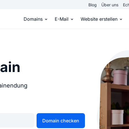
Blog
Über uns
Ech
Domains
E-Mail
Website erstellen
Domain kaufen
Eigene Email Domain
Website er
Du hast die Idee, wir die passende Domai
Erstelle Deine eigene E-M
Erstelle sel
ain
Top Level Domains
E-Mail-Hosting
Homepage
Über 950 Domain-Endungen aus aller Welt
Zugriff auf E-Mails immer 
Eigene Hom
mainendung
Domain registrieren
Online-Sho
Einfach & schnell beim Domain-Profi
Bringe dein
Domain checken