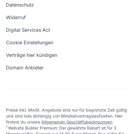
Webhosting-Lexikon
Datenschutz
Blog
Domain Suche
Whois Domain
Widerruf
Domain Namen
Was ist eine Domain?
Digital Services Act
Eigene Domain
Domain Umzug
Cookie Einstellungen
Freie Domains
Wie ist meine IP?
Verträge hier kündigen
URL prüfen
Email Adresse erstellen
Domain Anbieter
Preise inkl. MwSt. Angebote sind nur für begrenzte Zeit gültig
und sind teils abhängig von Mindestvertragslaufzeiten. Hier
findest du unsere
Allgemeinen Geschäftsbedingungen
.
1
Website Builder Premium: Der gewährte Rabatt ist für 3
Monate gültig. Danach nur 14,90 € pro Monat. Nur gültig für