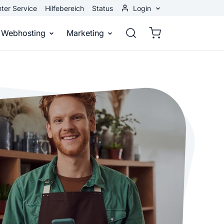
ter Service
Hilfebereich
Status
Login
Kundenbereich
Webhosting
Marketing
Webmail
stellen
Webhosting
Bei Google gefunden werden
n
ail-Adresse
bst eine professionelle Website
Domains, E-Mails und Datenbanken
Bessere Platzierung in Suchmasch
 Baukasten
Rankingcoach
Google Anzeigen
und überall
epage ohne Programmierkenntnisse
Schnell und einfach an die Spitze bei Google
Sofort sichtbar bei Google
p erstellen
Premium Services
Banner-Werbung
 Unternehmen noch heute online
Individuelle technische Unterstützung
Deine Anzeigen auf anderen Webs