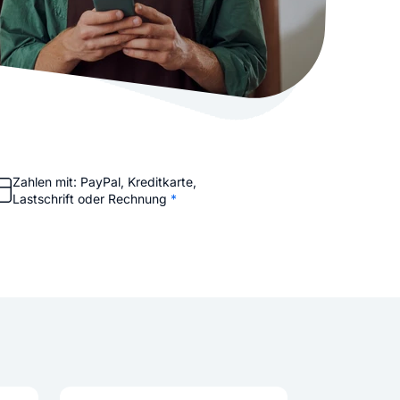
stellen lassen
Social Media Marketing
Sehr beliebt
e-Service erstellt Ihre Website
Mehr Kunden über Instagram & Co
Online Complete
Dein Unternehmen überall zu find
n
Zahlen mit: PayPal, Kreditkarte,
Lastschrift oder Rechnung
*