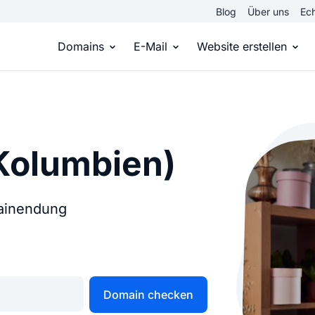
Blog
Über uns
Ech
Domains
E-Mail
Website erstellen
Domain kaufen
Eigene Email Domain
Website er
Du hast die Idee, wir die passende Domai
Erstelle Deine eigene E-M
Erstelle sel
Kolumbien)
Top Level Domains
E-Mail-Hosting
Homepage
Über 950 Domain-Endungen aus aller Welt
Zugriff auf E-Mails immer 
Eigene Hom
mainendung
Domain registrieren
Online-Sho
Einfach & schnell beim Domain-Profi
Bringe dein
Domain checken