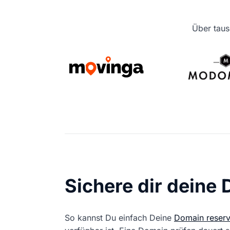
Über taus
Sichere dir deine
So kannst Du einfach Deine
Domain reserv