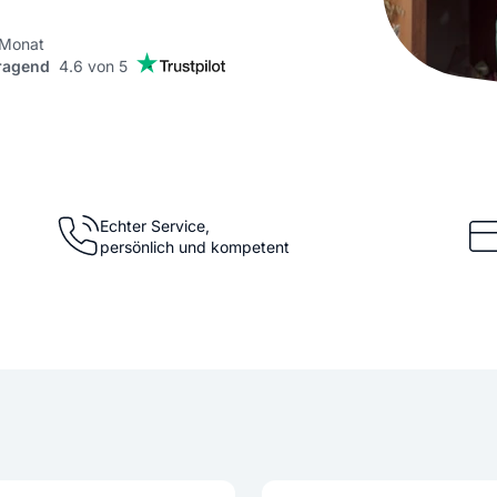
KI Domain Generator
Website er
Erstelle schnell gute Domains
Unser Websit
 Monat
ragend
4.6 von 5
.de Domain
.com Domain
.at Domain
.mobile Domai
Echter Service,
persönlich und kompetent
.net Domain
.org Domain