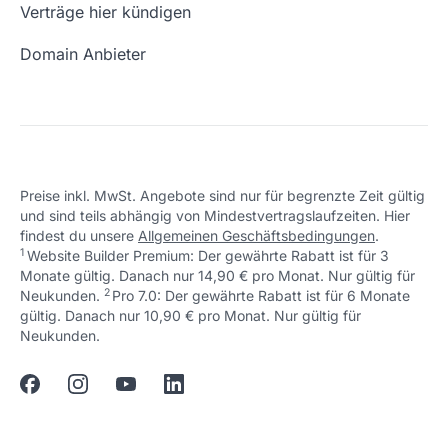
Wie ist meine IP?
Verträge hier kündigen
URL prüfen
Email Adresse erstellen
Domain Anbieter
Preise inkl. MwSt. Angebote sind nur für begrenzte Zeit gültig
und sind teils abhängig von Mindestvertragslaufzeiten. Hier
findest du unsere
Allgemeinen Geschäftsbedingungen
.
1
Website Builder Premium: Der gewährte Rabatt ist für 3
Monate gültig. Danach nur 14,90 € pro Monat. Nur gültig für
2
↩ 1
Neukunden.
Pro 7.0: Der gewährte Rabatt ist für 6 Monate
gültig. Danach nur 10,90 € pro Monat. Nur gültig für
↩ 1
Neukunden.