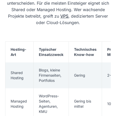
unterscheiden. Für die meisten Einsteiger eignet sich
Shared oder Managed Hosting. Wer wachsende
Projekte betreibt, greift zu
VPS
, dediziertem Server
oder Cloud-Lösungen.
Hosting-
Typischer
Technisches
Prei
Art
Einsatzzweck
Know-how
Mon
Blogs, kleine
Shared
Firmenseiten,
Gering
2–10
Hosting
Portfolios
WordPress-
Managed
Seiten,
Gering bis
10–4
Hosting
Agenturen,
mittel
KMU