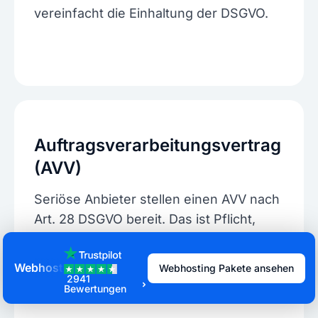
vereinfacht die Einhaltung der DSGVO.
Auftragsverarbeitungsvertrag
(AVV)
Seriöse Anbieter stellen einen AVV nach
Art. 28 DSGVO bereit. Das ist Pflicht,
sobald du personenbezogene Daten
verarbeitest.
Webhosting
Webhosting
Webhosting Pakete ansehen
Webhosting Pakete ansehen
2941
2941
Bewertungen
Bewertungen