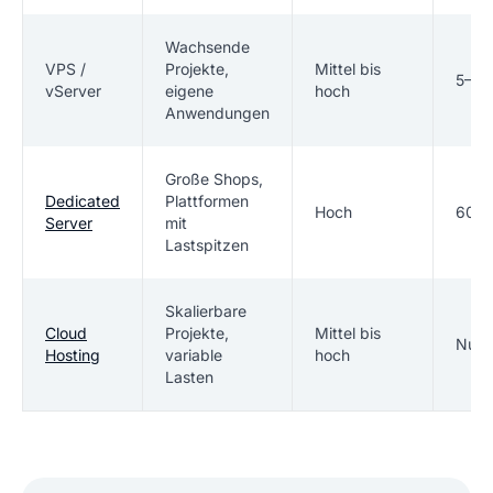
Wachsende
VPS /
Projekte,
Mittel bis
5–50
vServer
eigene
hoch
Anwendungen
Große Shops,
Dedicated
Plattformen
Hoch
60–3
Server
mit
Lastspitzen
Skalierbare
Cloud
Projekte,
Mittel bis
Nutz
Hosting
variable
hoch
Lasten