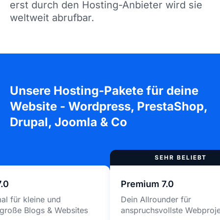
erst durch den Hosting-Anbieter wird sie
weltweit abrufbar.
Unsere Hosting-Pakete für deine
Website - Wordpress, PrestaShop,
Drupal, Joomla & Co
7.0
Premium 7.0
al für kleine und
Dein Allrounder für
lgroße Blogs & Websites
anspruchsvollste Webproj