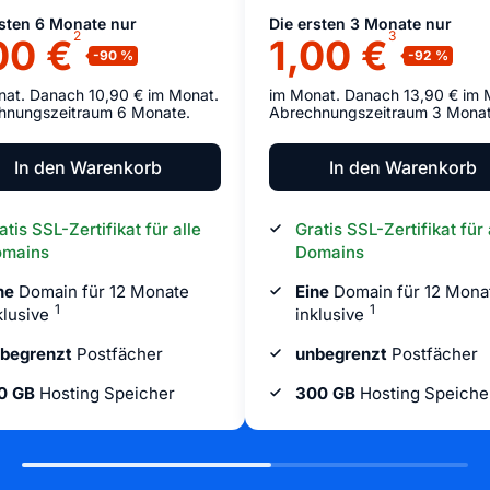
rsten 6 Monate nur
Die ersten 3 Monate nur
2
3
00 €
1,00 €
nat. Danach 10,90 € im Monat.
im Monat. Danach 13,90 € im 
hnungszeitraum 6 Monate.
Abrechnungszeitraum 3 Monat
In den Warenkorb
In den Warenkorb
atis SSL-Zertifikat für alle
Gratis SSL-Zertifikat für 
mains
Domains
ne
Domain für 12 Monate
Eine
Domain für 12 Mona
1
1
klusive
inklusive
begrenzt
Postfächer
unbegrenzt
Postfächer
0 GB
Hosting Speicher
300 GB
Hosting Speiche