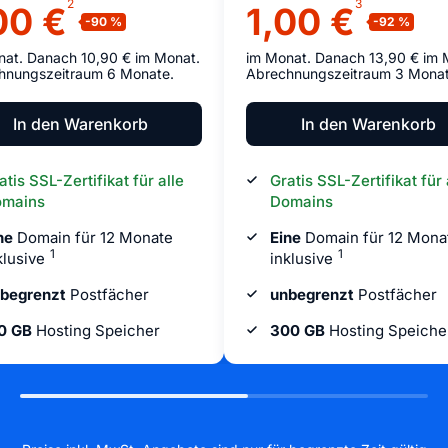
2
3
00 €
1,00 €
nat. Danach 10,90 € im Monat.
im Monat. Danach 13,90 € im 
hnungszeitraum 6 Monate.
Abrechnungszeitraum 3 Monat
In den Warenkorb
In den Warenkorb
atis SSL-Zertifikat für alle
Gratis SSL-Zertifikat für 
mains
Domains
ne
Domain für 12 Monate
Eine
Domain für 12 Mona
1
1
klusive
inklusive
begrenzt
Postfächer
unbegrenzt
Postfächer
0 GB
Hosting Speicher
300 GB
Hosting Speiche