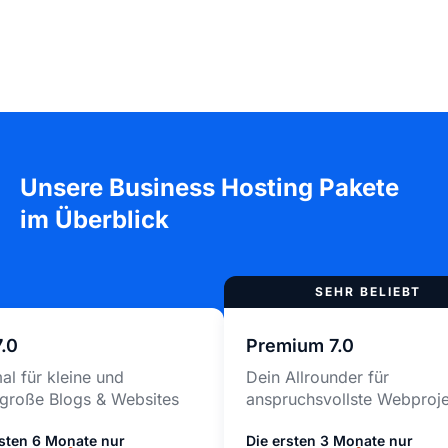
Unsere Business Hosting Pakete
im Überblick
7.0
Premium 7.0
al für kleine und
Dein Allrounder für
lgroße Blogs & Websites
anspruchsvollste Webproj
rsten 6 Monate nur
Die ersten 3 Monate nur