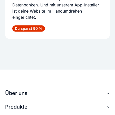
Datenbanken. Und mit unserem App-Installer
ist deine Website im Handumdrehen
eingerichtet.
Du sparst 90 %
Über uns
Produkte
Über checkdomain