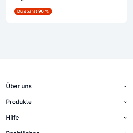
Du sparst 90 %
Über uns
Produkte
Über checkdomain
Partnerprogramm
Hilfe
Domain reservieren
Jobs
Domain sichern