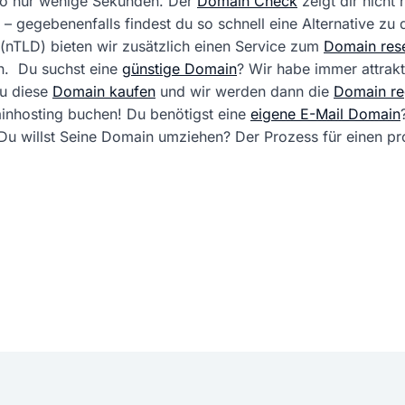
 so nur wenige Sekunden. Der
Domain Check
zeigt dir nicht
 – gegebenenfalls findest du so schnell eine Alternative zu
(nTLD) bieten wir zusätzlich einen Service zum
Domain rese
. Du suchst eine
günstige Domain
? Wir habe immer attrak
du diese
Domain kaufen
und wir werden dann die
Domain reg
ainhosting buchen! Du benötigst eine
eigene E-Mail Domain
ft. Du willst Seine Domain umziehen? Der Prozess für einen 