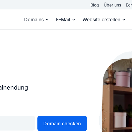
Blog
Über uns
Ech
Domains
E-Mail
Website erstellen
Domain kaufen
Eigene Email Domain
Website er
Du hast die Idee, wir die passende Domai
Erstelle Deine eigene E-M
Erstelle sel
Top Level Domains
E-Mail-Hosting
Homepage
Über 950 Domain-Endungen aus aller Welt
Zugriff auf E-Mails immer 
Eigene Hom
mainendung
Domain registrieren
Online-Sho
Einfach & schnell beim Domain-Profi
Bringe dein
Domain checken