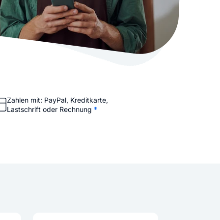
stellen lassen
Social Media Marketing
Sehr beliebt
e-Service erstellt Ihre Website
Mehr Kunden über Instagram & Co
Online Complete
Dein Unternehmen überall zu find
n
Zahlen mit: PayPal, Kreditkarte,
Lastschrift oder Rechnung
*