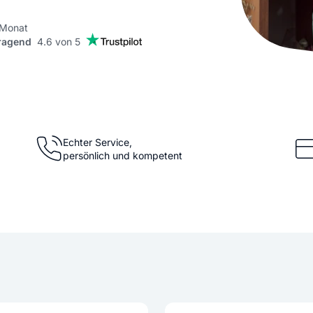
KI Domain Generator
Website er
Erstelle schnell gute Domains
Unser Websit
 Monat
ragend
4.6 von 5
.de Domain
.com Domain
.at Domain
.mobile Domai
Echter Service,
persönlich und kompetent
.net Domain
.org Domain