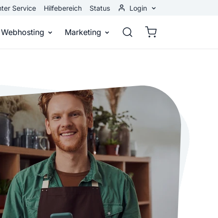
ter Service
Hilfebereich
Status
Login
Kundenbereich
Webhosting
Marketing
Webmail
stellen
Webhosting
Bei Google gefunden werden
n
ail-Adresse
bst eine professionelle Website
Domains, E-Mails und Datenbanken
Bessere Platzierung in Suchmasch
 Baukasten
Rankingcoach
Google Anzeigen
und überall
epage ohne Programmierkenntnisse
Schnell und einfach an die Spitze bei Google
Sofort sichtbar bei Google
p erstellen
Premium Services
Banner-Werbung
 Unternehmen noch heute online
Individuelle technische Unterstützung
Deine Anzeigen auf anderen Webs