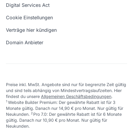
Was ist eine Domain?
Digital Services Act
Eigene Domain
Domain Umzug
Cookie Einstellungen
Freie Domains
Wie ist meine IP?
Verträge hier kündigen
URL prüfen
Email Adresse erstellen
Domain Anbieter
Preise inkl. MwSt. Angebote sind nur für begrenzte Zeit gültig
und sind teils abhängig von Mindestvertragslaufzeiten. Hier
findest du unsere
Allgemeinen Geschäftsbedingungen
.
1
Website Builder Premium: Der gewährte Rabatt ist für 3
Monate gültig. Danach nur 14,90 € pro Monat. Nur gültig für
2
↩ 1
Neukunden.
Pro 7.0: Der gewährte Rabatt ist für 6 Monate
gültig. Danach nur 10,90 € pro Monat. Nur gültig für
↩ 1
Neukunden.