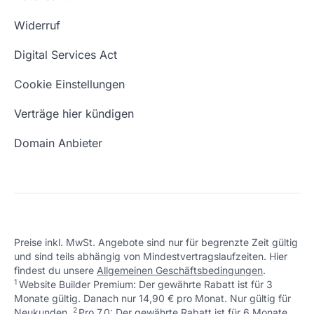
Blog
Domain Suche
Whois Domain
Widerruf
Domain Namen
Was ist eine Domain?
Digital Services Act
Eigene Domain
Domain Umzug
Cookie Einstellungen
Freie Domains
Wie ist meine IP?
Verträge hier kündigen
URL prüfen
Email Adresse erstellen
Domain Anbieter
Preise inkl. MwSt. Angebote sind nur für begrenzte Zeit gültig
und sind teils abhängig von Mindestvertragslaufzeiten. Hier
findest du unsere
Allgemeinen Geschäftsbedingungen
.
1
Website Builder Premium: Der gewährte Rabatt ist für 3
Monate gültig. Danach nur 14,90 € pro Monat. Nur gültig für
2
↩ 1
Neukunden.
Pro 7.0: Der gewährte Rabatt ist für 6 Monate