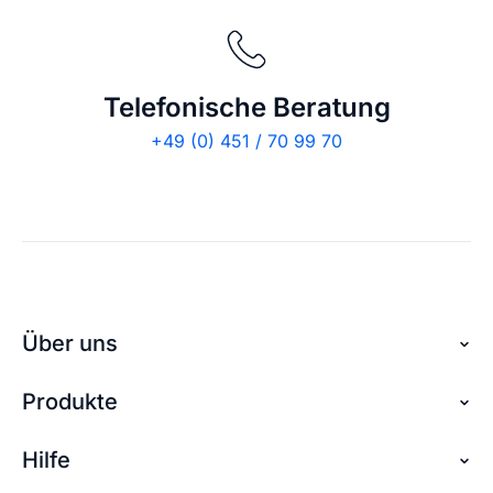
Telefonische Beratung
+49 (0) 451 / 70 99 70
Über uns
Produkte
Über checkdomain
Partnerprogramm
Hilfe
Domain reservieren