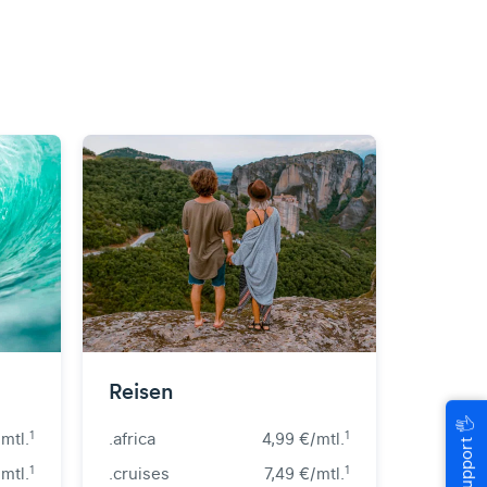
Reisen
🖐
Hilfe & Support
1
1
mtl.
.africa
4,99 €/mtl.
1
1
mtl.
.cruises
7,49 €/mtl.