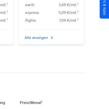
1
1
mtl.
.earth
3,49 €/mtl.
1
1
/mtl.
.express
5,09 €/mtl.
1
1
mtl.
.flights
7,09 €/mtl.
Alle anzeigen
1
ung
Preis
/
Monat