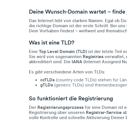
Deine Wunsch-Domain wartet – finde 
Das Internet lebt von starken Namen. Egal ob D
die richtige Domain ist der erste Schritt. Bei un
Dein Vorhaben findest – weltweit und thematisc
Was ist eine TLD?
Eine
Top Level Domain (TLD)
ist der letzte Teil
Sie wird von sogenannten
Registries
verwaltet, 
akkreditiert sind. Die
IANA
(Internet Assigned Nu
Es gibt verschiedene Arten von TLDs:
ccTLDs
(country code TLDs) stehen für L
gTLDs
(generic TLDs) sind themenbezoge
So funktioniert die Registrierung
Der
Registrierungsprozess
für eine Domain ist 
Registrierung über unseren
Registrar-Service
ab
volle Kontrolle und schnelle Aktivierung Deiner