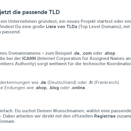
jetzt die passende TLD
u ein Unternehmen gründest, ein neues Projekt startest oder e
s findest Du eine große
Liste von TLDs
(Top Level Domains), mi
h passend.
 eines Domainnamens – zum Beispiel
.de
,
.com
oder
.shop
.
die bei der
ICANN
(Internet Corporation for Assigned Names a
mbers Authority) sorgt weltweit für die technische Koordinatio
änderkennungen wie
.de
(Deutschland) oder
.fr
(Frankreich).
ne Endungen wie
.shop
,
.blog
oder
.online
.
einfach: Du suchst Deinen Wunschnamen, wählst eine passende 
. Dabei arbeiten wir direkt mit den offiziellen
Registries
zusamm
 Domain.