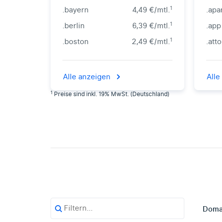
1
.bayern
4,49 €/mtl.
.apa
1
.berlin
6,39 €/mtl.
.app
1
.boston
2,49 €/mtl.
.att
Alle anzeigen
Alle
1
Preise sind inkl. 19% MwSt. (Deutschland)
Doma