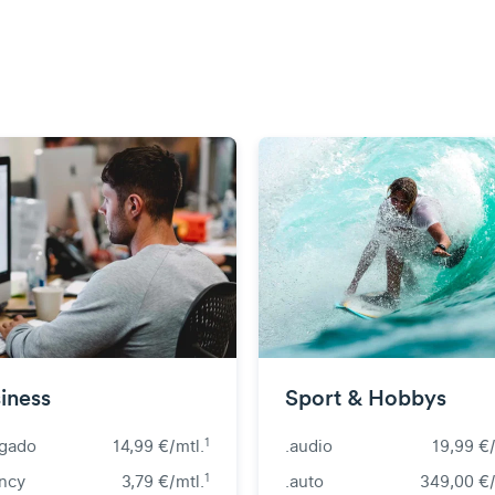
iness
Sport & Hobbys
1
ogado
14,99 €/mtl.
.audio
19,99 €/
1
ncy
3,79 €/mtl.
.auto
349,00 €/