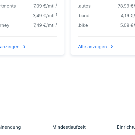
1
rtments
7,09 €/mtl.
.autos
78,99 €/
1
3,49 €/mtl.
.band
4,19 €
1
orney
7,49 €/mtl.
.bike
5,09 €/
 anzeigen
Alle anzeigen
in­endung
Mindestlaufzeit
Einricht