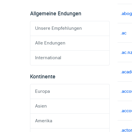
Allgemeine Endungen
.abo
Unsere Empfehlungen
.ac
Alle Endungen
.ac.n
International
.aca
Kontinente
.acco
Europa
Asien
.acco
Amerika
.acto