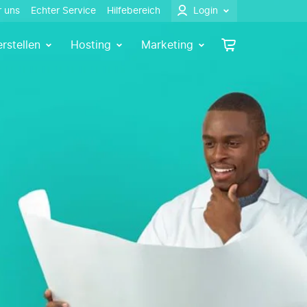
 uns
Echter Service
Hilfebereich
Login
rstellen
Hosting
Marketing