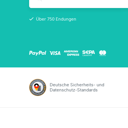
.com
Domain
Über 750 Endungen
.at
Domain
.eu
Domain
Deutsche Sicherheits- und
.net
Datenschutz-Standards
Domain
.org
Domain