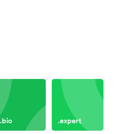
.bio
.expert