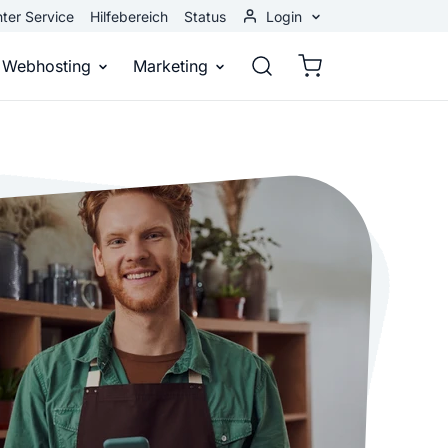
ter Service
Hilfebereich
Status
Login
Kundenbereich
Webhosting
Marketing
Webmail
stellen
Webhosting
Bei Google gefunden werden
n
ail-Adresse
bst eine professionelle Website
Domains, E-Mails und Datenbanken
Bessere Platzierung in Suchmasch
 Baukasten
Rankingcoach
Google Anzeigen
und überall
epage ohne Programmierkenntnisse
Schnell und einfach an die Spitze bei Google
Sofort sichtbar bei Google
p erstellen
Premium Services
Banner-Werbung
 Unternehmen noch heute online
Individuelle technische Unterstützung
Deine Anzeigen auf anderen Webs