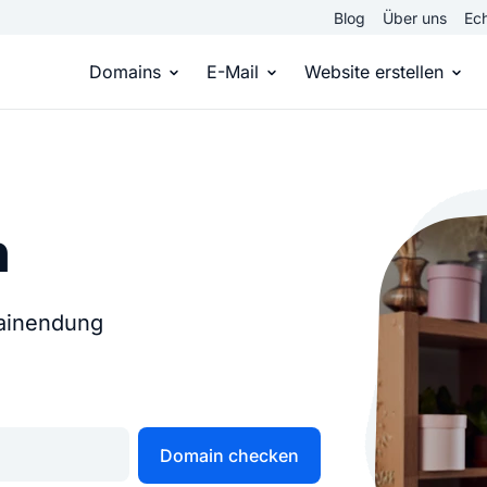
Blog
Über uns
Ech
Domains
E-Mail
Website erstellen
Domain kaufen
Eigene Email Domain
Website er
Du hast die Idee, wir die passende Domai
Erstelle Deine eigene E-M
Erstelle sel
n
Top Level Domains
E-Mail-Hosting
Homepage
Über 950 Domain-Endungen aus aller Welt
Zugriff auf E-Mails immer 
Eigene Hom
mainendung
Domain registrieren
Online-Sho
Einfach & schnell beim Domain-Profi
Bringe dein
Domain checken