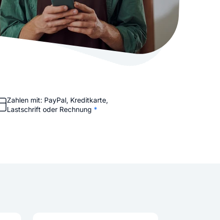
stellen lassen
Social Media Marketing
Sehr beliebt
e-Service erstellt Ihre Website
Mehr Kunden über Instagram & Co
Online Complete
Dein Unternehmen überall zu find
n
Zahlen mit: PayPal, Kreditkarte,
Lastschrift oder Rechnung
*