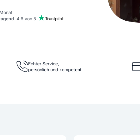
KI Domain Generator
Website er
Erstelle schnell gute Domains
Unser Websit
 Monat
ragend
4.6 von 5
.de Domain
.com Domain
.at Domain
.mobile Domai
Echter Service,
persönlich und kompetent
.net Domain
.org Domain