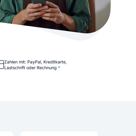
stellen lassen
Social Media Marketing
Sehr beliebt
e-Service erstellt Ihre Website
Mehr Kunden über Instagram & Co
Online Complete
Dein Unternehmen überall zu find
n
Zahlen mit: PayPal, Kreditkarte,
Lastschrift oder Rechnung
*