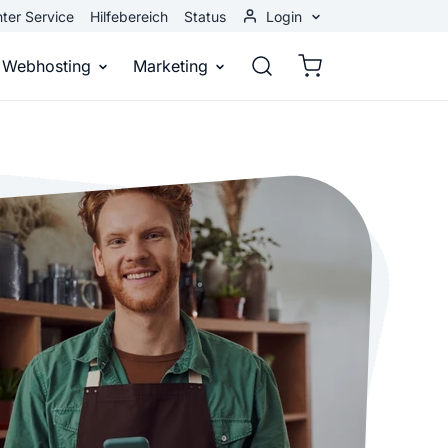
ter Service
Hilfebereich
Status
Login
Kundenbereich
Webhosting
Marketing
Webmail
stellen
Webhosting
Bei Google gefunden werden
n
ail-Adresse
bst eine professionelle Website
Domains, E-Mails und Datenbanken
Bessere Platzierung in Suchmasch
 Baukasten
Rankingcoach
Google Anzeigen
und überall
epage ohne Programmierkenntnisse
Schnell und einfach an die Spitze bei Google
Sofort sichtbar bei Google
p erstellen
Premium Services
Banner-Werbung
 Unternehmen noch heute online
Individuelle technische Unterstützung
Deine Anzeigen auf anderen Webs