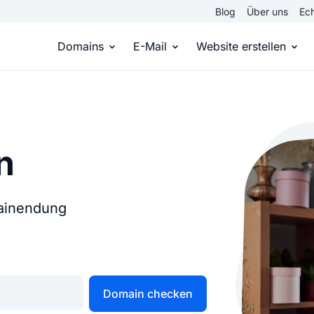
Blog
Über uns
Ech
Domains
E-Mail
Website erstellen
Domain kaufen
Eigene Email Domain
Website er
Du hast die Idee, wir die passende Domai
Erstelle Deine eigene E-M
Erstelle sel
n
Top Level Domains
E-Mail-Hosting
Homepage
Über 950 Domain-Endungen aus aller Welt
Zugriff auf E-Mails immer 
Eigene Hom
mainendung
Domain registrieren
Online-Sho
Einfach & schnell beim Domain-Profi
Bringe dein
Domain checken