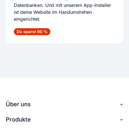
Datenbanken. Und mit unserem App-Installer
ist deine Website im Handumdrehen
eingerichtet.
Du sparst 90 %
Über uns
Produkte
Über checkdomain