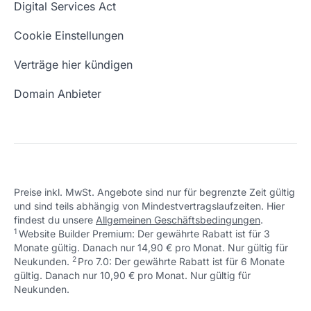
Digital Services Act
Eigene Domain
Domain Umzug
Cookie Einstellungen
Freie Domains
Wie ist meine IP?
Verträge hier kündigen
URL prüfen
Email Adresse erstellen
Domain Anbieter
Preise inkl. MwSt. Angebote sind nur für begrenzte Zeit gültig
und sind teils abhängig von Mindestvertragslaufzeiten. Hier
findest du unsere
Allgemeinen Geschäftsbedingungen
.
1
Website Builder Premium: Der gewährte Rabatt ist für 3
Monate gültig. Danach nur 14,90 € pro Monat. Nur gültig für
2
↩ 1
Neukunden.
Pro 7.0: Der gewährte Rabatt ist für 6 Monate
gültig. Danach nur 10,90 € pro Monat. Nur gültig für
↩ 1
Neukunden.