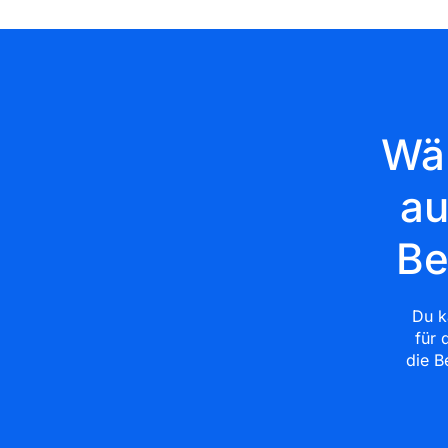
Wäh
au
Be
Du k
für 
die B