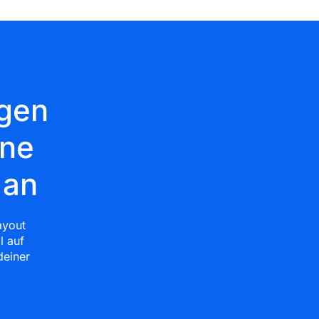
agen
ine
 an
ayout
l auf
deiner