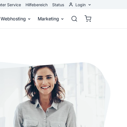
ter Service
Hilfebereich
Status
Login
Kundenbereich
Webhosting
Marketing
Webmail
stellen
Webhosting
Bei Google gefunden werden
n
ail-Adresse
bst eine professionelle Website
Domains, E-Mails und Datenbanken
Bessere Platzierung in Suchmasch
 Baukasten
Rankingcoach
Google Anzeigen
und überall
epage ohne Programmierkenntnisse
Schnell und einfach an die Spitze bei Google
Sofort sichtbar bei Google
p erstellen
Premium Services
Banner-Werbung
 Unternehmen noch heute online
Individuelle technische Unterstützung
Deine Anzeigen auf anderen Webs