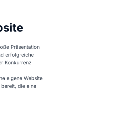
bsite
bloße Präsentation
nd erfolgreiche
der Konkurrenz
ine eigene Website
bereit, die eine