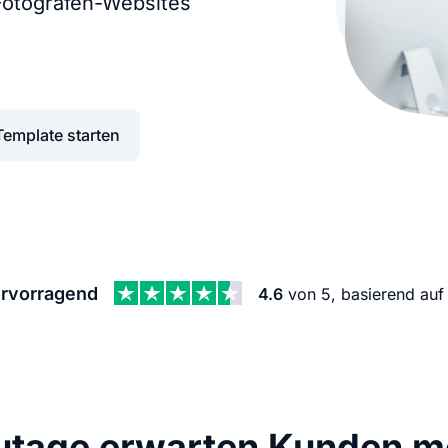
 Fotografen-Websites
KI Domain Generator
Website er
Erstelle schnell gute Domains
Unser Websit
.de Domain
.com Domain
Template starten
.at Domain
.mobile Domai
.net Domain
.org Domain
rvorragend
4.6
von 5, basierend au
utage erwarten Kunden me