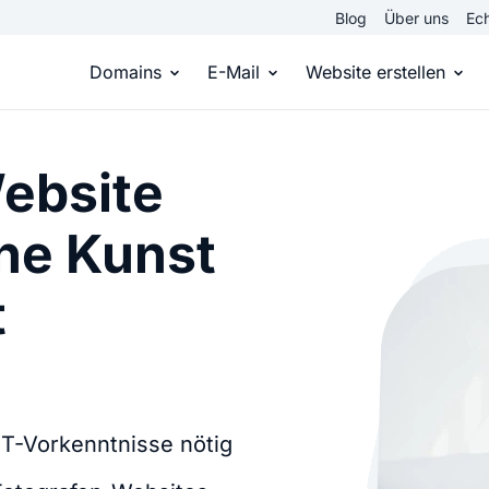
Blog
Über uns
Ech
Domains
E-Mail
Website erstellen
Domain kaufen
Eigene Email Domain
Website er
ebsite
Du hast die Idee, wir die passende Domai
Erstelle Deine eigene E-M
Erstelle sel
ine Kunst
Top Level Domains
E-Mail-Hosting
Homepage
t
Über 950 Domain-Endungen aus aller Welt
Zugriff auf E-Mails immer 
Eigene Hom
Domain registrieren
Online-Sho
Einfach & schnell beim Domain-Profi
Bringe dein
 IT-Vorkenntnisse nötig