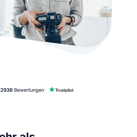
stellen lassen
Social Media Marketing
Sehr beliebt
e-Service erstellt Ihre Website
Mehr Kunden über Instagram & Co
Online Complete
Dein Unternehmen überall zu find
n
f
2939
Bewertungen
hr als