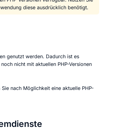
stellen lassen
Social Media Marketing
Sehr beliebt
nwendung diese ausdrücklich benötigt.
e-Service erstellt Ihre Website
Mehr Kunden über Instagram & Co
Online Complete
Dein Unternehmen überall zu find
en genutzt werden. Dadurch ist es
n
 noch nicht mit aktuellen PHP-Versionen
Sie nach Möglichkeit eine aktuelle PHP-
emdienste