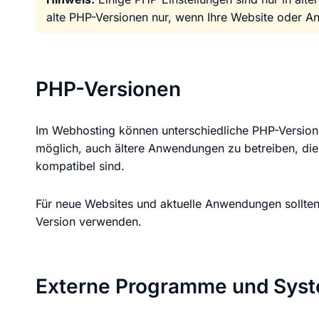
KI Domain Generator
Website er
alte PHP-Versionen nur, wenn Ihre Website oder A
Erstelle schnell gute Domains
Unser Websit
PHP-Versionen
.de Domain
.com Domain
Im Webhosting können unterschiedliche PHP-Version
.at Domain
.mobile Domai
möglich, auch ältere Anwendungen zu betreiben, die
kompatibel sind.
.net Domain
.org Domain
Für neue Websites und aktuelle Anwendungen sollten 
Version verwenden.
Externe Programme und Syst