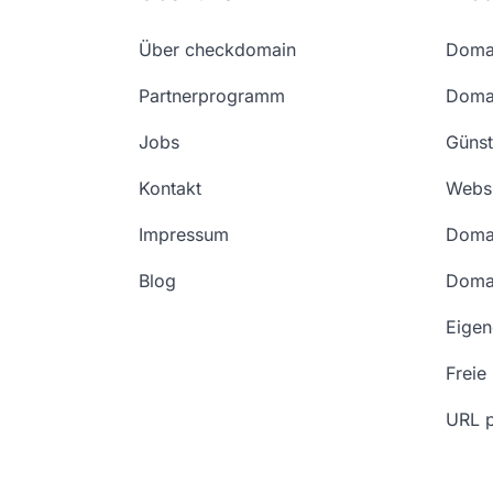
Über checkdomain
Domai
Partnerprogramm
Domai
Jobs
Günst
Kontakt
Websi
Impressum
Doma
Blog
Doma
Eige
Freie
URL p