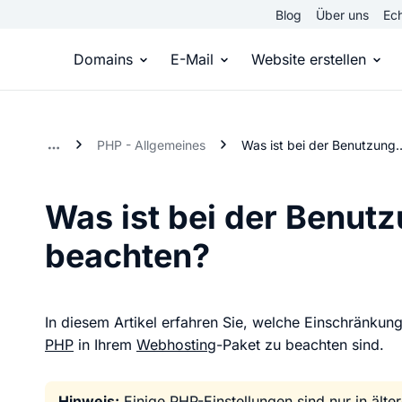
Blog
Über uns
Ech
Domains
E-Mail
Website erstellen
Domain kaufen
Eigene Email Domain
Website er
PHP - Allgemeines
Was ist bei der Benutzung 
Du hast die Idee, wir die passende Domai
Erstelle Deine eigene E-M
Erstelle sel
Was ist bei der Benut
Top Level Domains
E-Mail-Hosting
Homepage
beachten?
Über 950 Domain-Endungen aus aller Welt
Zugriff auf E-Mails immer 
Eigene Hom
Domain registrieren
Online-Sho
In diesem Artikel erfahren Sie, welche Einschränkun
Einfach & schnell beim Domain-Profi
Bringe dein
PHP
in Ihrem
Webhosting
-Paket zu beachten sind.
Hinweis:
Einige PHP-Einstellungen sind nur in ält