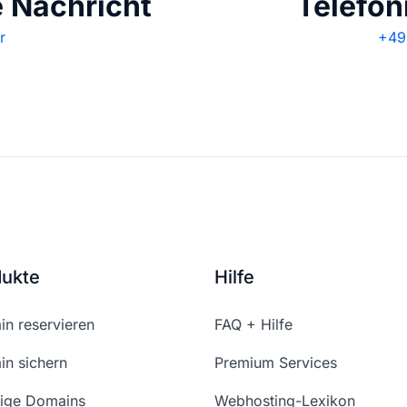
e Nachricht
Telefon
r
+49 
dukte
Hilfe
n reservieren
FAQ + Hilfe
n sichern
Premium Services
ige Domains
Webhosting-Lexikon