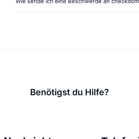
Wie sende ich eine Beschwerde an checkdom
KI Domain Generator
Website er
Erstelle schnell gute Domains
Unser Websit
.de Domain
.com Domain
.at Domain
.mobile Domai
.net Domain
.org Domain
Benötigst du Hilfe?