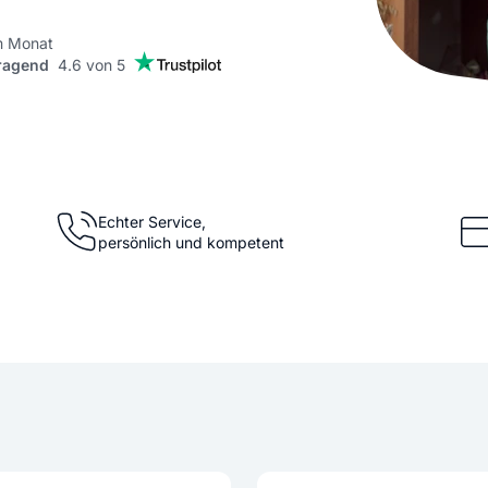
KI Domain Generator
Website er
Erstelle schnell gute Domains
Unser Websit
m Monat
ragend
4.6 von 5
.de Domain
.com Domain
.at Domain
.mobile Domai
Echter Service,
persönlich und kompetent
.net Domain
.org Domain