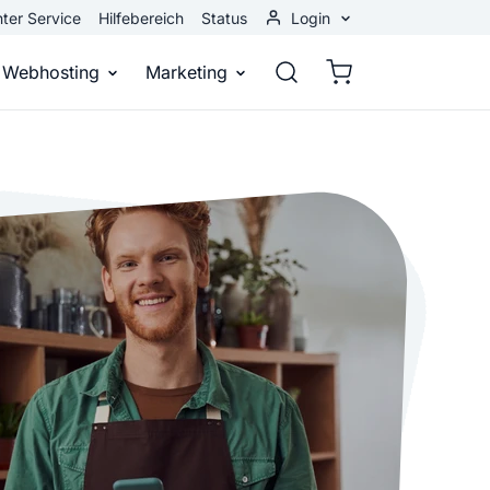
ter Service
Hilfebereich
Status
Login
Kundenbereich
Webhosting
Marketing
Webmail
stellen
Webhosting
Bei Google gefunden werden
n
ail-Adresse
bst eine professionelle Website
Domains, E-Mails und Datenbanken
Bessere Platzierung in Suchmasch
 Baukasten
Rankingcoach
Google Anzeigen
und überall
epage ohne Programmierkenntnisse
Schnell und einfach an die Spitze bei Google
Sofort sichtbar bei Google
p erstellen
Premium Services
Banner-Werbung
 Unternehmen noch heute online
Individuelle technische Unterstützung
Deine Anzeigen auf anderen Webs