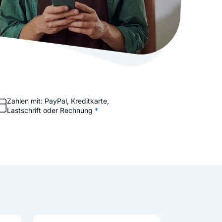
stellen lassen
Social Media Marketing
Sehr beliebt
e-Service erstellt Ihre Website
Mehr Kunden über Instagram & Co
Online Complete
Dein Unternehmen überall zu find
n
Zahlen mit: PayPal, Kreditkarte,
Lastschrift oder Rechnung
*