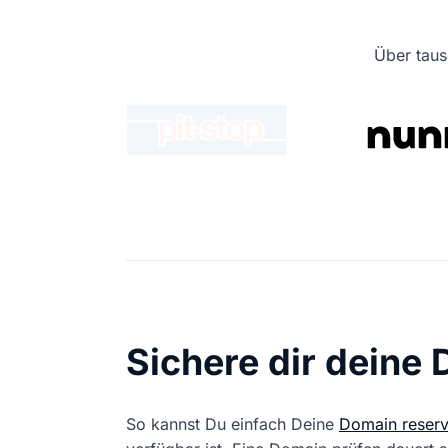
Über taus
Sichere dir deine
So kannst Du einfach Deine
Domain reserv