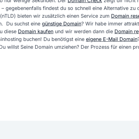
 so nur wenige Sekunden. Der
Domain Check
zeigt dir nicht
 – gegebenenfalls findest du so schnell eine Alternative zu
(nTLD) bieten wir zusätzlich einen Service zum
Domain rese
. Du suchst eine
günstige Domain
? Wir habe immer attrak
du diese
Domain kaufen
und wir werden dann die
Domain reg
ainhosting buchen! Du benötigst eine
eigene E-Mail Domain
ft. Du willst Seine Domain umziehen? Der Prozess für einen 