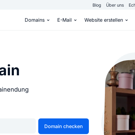
Blog
Über uns
Ech
Domains
E-Mail
Website erstellen
Domain kaufen
Eigene Email Domain
Website er
Du hast die Idee, wir die passende Domai
Erstelle Deine eigene E-M
Erstelle sel
ain
Top Level Domains
E-Mail-Hosting
Homepage
Über 950 Domain-Endungen aus aller Welt
Zugriff auf E-Mails immer 
Eigene Hom
mainendung
Domain registrieren
Online-Sho
Einfach & schnell beim Domain-Profi
Bringe dein
Domain checken