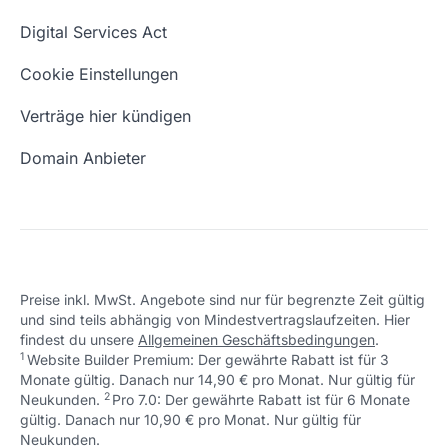
Domain Namen
Was ist eine Domain?
Digital Services Act
Eigene Domain
Domain Umzug
Cookie Einstellungen
Freie Domains
Wie ist meine IP?
Verträge hier kündigen
URL prüfen
Email Adresse erstellen
Domain Anbieter
Preise inkl. MwSt. Angebote sind nur für begrenzte Zeit gültig
und sind teils abhängig von Mindestvertragslaufzeiten. Hier
findest du unsere
Allgemeinen Geschäftsbedingungen
.
1
Website Builder Premium: Der gewährte Rabatt ist für 3
Monate gültig. Danach nur 14,90 € pro Monat. Nur gültig für
2
↩ 1
Neukunden.
Pro 7.0: Der gewährte Rabatt ist für 6 Monate
gültig. Danach nur 10,90 € pro Monat. Nur gültig für
↩ 1
Neukunden.