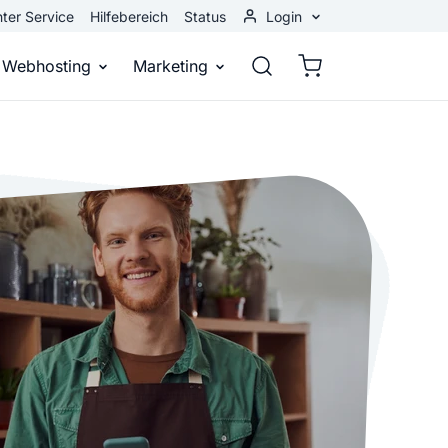
ter Service
Hilfebereich
Status
Login
Kundenbereich
Webhosting
Marketing
Webmail
stellen
Webhosting
Bei Google gefunden werden
n
ail-Adresse
bst eine professionelle Website
Domains, E-Mails und Datenbanken
Bessere Platzierung in Suchmasch
 Baukasten
Rankingcoach
Google Anzeigen
und überall
epage ohne Programmierkenntnisse
Schnell und einfach an die Spitze bei Google
Sofort sichtbar bei Google
p erstellen
Premium Services
Banner-Werbung
 Unternehmen noch heute online
Individuelle technische Unterstützung
Deine Anzeigen auf anderen Webs