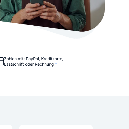
stellen lassen
Social Media Marketing
Sehr beliebt
e-Service erstellt Ihre Website
Mehr Kunden über Instagram & Co
Online Complete
Dein Unternehmen überall zu find
n
Zahlen mit: PayPal, Kreditkarte,
Lastschrift oder Rechnung
*