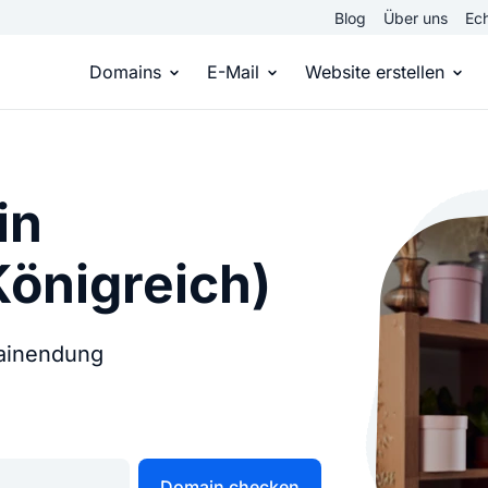
Blog
Über uns
Ech
Domains
E-Mail
Website erstellen
Domain kaufen
Eigene Email Domain
Website er
Du hast die Idee, wir die passende Domai
Erstelle Deine eigene E-M
Erstelle sel
in
Königreich)
Top Level Domains
E-Mail-Hosting
Homepage
Über 950 Domain-Endungen aus aller Welt
Zugriff auf E-Mails immer 
Eigene Hom
mainendung
Domain registrieren
Online-Sho
Einfach & schnell beim Domain-Profi
Bringe dein
Domain checken