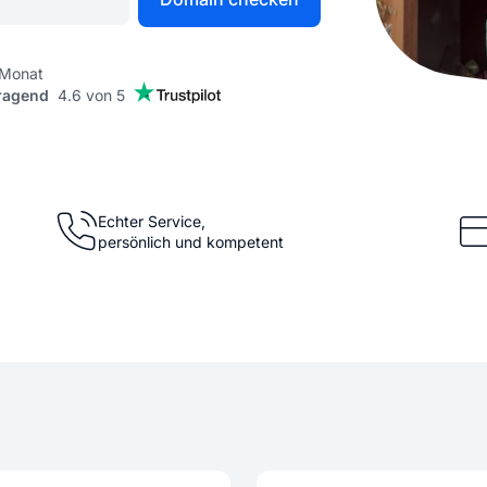
KI Domain Generator
Website er
Erstelle schnell gute Domains
Unser Websit
 Monat
ragend
4.6 von 5
.de Domain
.com Domain
.at Domain
.mobile Domai
Echter Service,
persönlich und kompetent
.net Domain
.org Domain