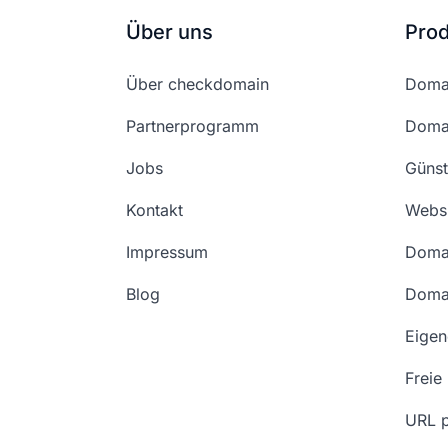
Über uns
Pro
Über checkdomain
Domai
Partnerprogramm
Domai
Jobs
Günst
Kontakt
Websi
Impressum
Doma
Blog
Doma
Eige
Freie
URL p