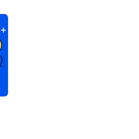
KI Domain Generator
Website er
Erstelle schnell gute Domains
Unser Websit
.de Domain
.com Domain
.at Domain
.mobile Domai
.net Domain
.org Domain