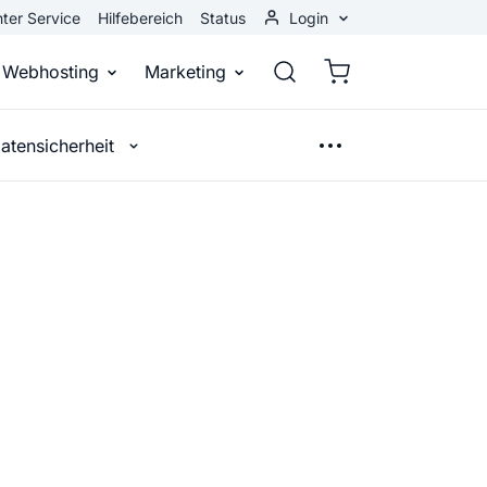
ter Service
Hilfebereich
Status
Login
Kundenbereich
Webhosting
Marketing
Webmail
atensicherheit
stellen
Webhosting
Bei Google gefunden werden
n
ail-Adresse
bst eine professionelle Website
Domains, E-Mails und Datenbanken
Bessere Platzierung in Suchmasch
 Baukasten
Rankingcoach
Google Anzeigen
und überall
epage ohne Programmierkenntnisse
Schnell und einfach an die Spitze bei Google
Sofort sichtbar bei Google
g
p erstellen
Premium Services
Banner-Werbung
 Unternehmen noch heute online
Individuelle technische Unterstützung
Deine Anzeigen auf anderen Webs