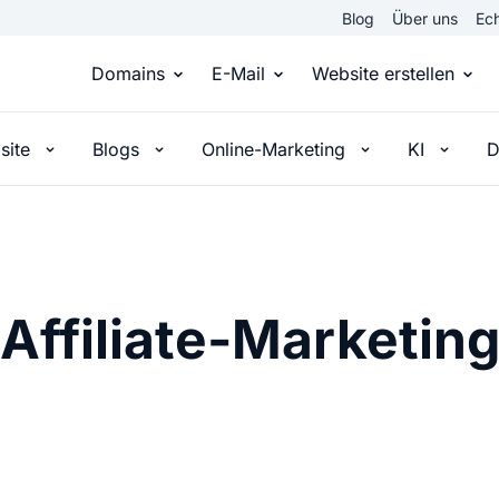
Blog
Über uns
Ech
Domains
E-Mail
Website erstellen
site
Blogs
Online-Marketing
KI
D
Domain kaufen
Eigene Email Domain
Website er
Du hast die Idee, wir die passende Domai
Erstelle Deine eigene E-M
Erstelle sel
Top Level Domains
E-Mail-Hosting
Homepage
Über 950 Domain-Endungen aus aller Welt
Zugriff auf E-Mails immer 
Eigene Hom
Affiliate-Marketin
Domain registrieren
Online-Sho
Einfach & schnell beim Domain-Profi
Bringe dein