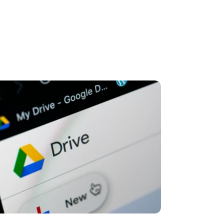
stellen lassen
Social Media Marketing
Sehr beliebt
e-Service erstellt Ihre Website
Mehr Kunden über Instagram & Co
Online Complete
Dein Unternehmen überall zu find
n