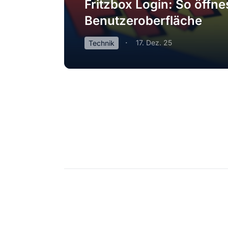
Fritzbox Login: So öffne
Benutzeroberfläche
17. Dez. 25
Technik