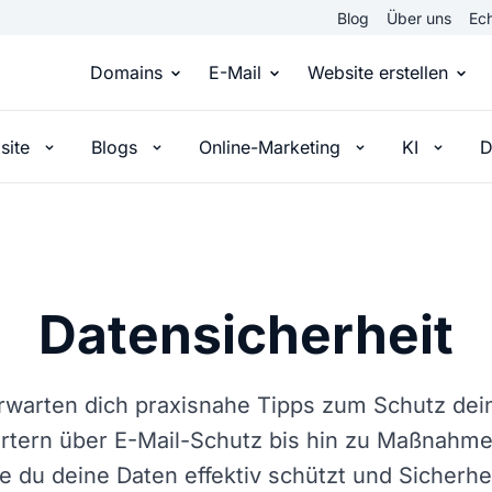
Blog
Über uns
Ech
Domains
E-Mail
Website erstellen
site
Blogs
Online-Marketing
KI
D
Domain kaufen
Eigene Email Domain
Website er
Du hast die Idee, wir die passende Domai
Erstelle Deine eigene E-M
Erstelle sel
Top Level Domains
E-Mail-Hosting
Homepage
Über 950 Domain-Endungen aus aller Welt
Zugriff auf E-Mails immer 
Eigene Hom
Datensicherheit
Domain registrieren
Online-Sho
rwarten dich praxisnahe Tipps zum Schutz deine
Einfach & schnell beim Domain-Profi
Bringe dein
tern über E-Mail-Schutz bis hin zu Maßnahme
ie du deine Daten effektiv schützt und Sicherhe