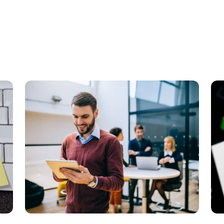
KI Domain Generator
Website er
Erstelle schnell gute Domains
Unser Websit
.de Domain
.com Domain
.at Domain
.mobile Domai
.net Domain
.org Domain