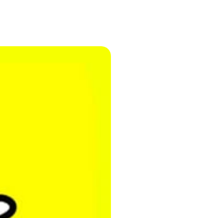
stellen lassen
Social Media Marketing
Sehr beliebt
e-Service erstellt Ihre Website
Mehr Kunden über Instagram & Co
Online Complete
Dein Unternehmen überall zu find
n