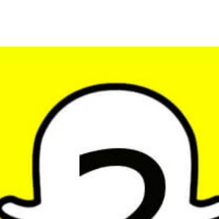
KI Domain Generator
Website er
Erstelle schnell gute Domains
Unser Websit
.de Domain
.com Domain
.at Domain
.mobile Domai
.net Domain
.org Domain