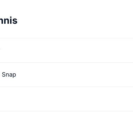
hnis
?
t Snap