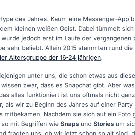
a Hype des Jahres. Kaum eine Messenger-App be
t dem kleinen weißen Geist. Dabei tümmelt sich
, wurde jedoch erst im Laufe der vergangenen
pe sehr beliebt. Allein 2015 stammten rund die
er Altersgruppe der 16-24 jährigen
.
iejenigen unter uns, die schon etwas aus dies
wissen zwar, dass es Snapchat gibt. Aber was
as alles funktioniert ist uns oftmals nicht ganz
, als wir zu Beginn des Jahres auf einer Party 
ls mitbekamen. Nachdem sie sich auf ein Foto 
 so mit Begriffen wie
Snaps
und
Stories
um sic
nd fragten uns, ob wir jetzt schon so alt sind,