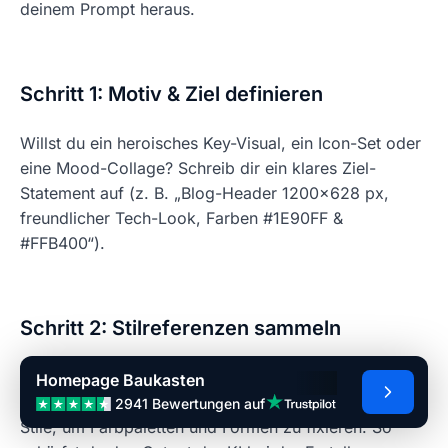
deinem Prompt heraus.
Schritt 1: Motiv & Ziel definieren
Willst du ein heroisches Key-Visual, ein Icon-Set oder
eine Mood-Collage? Schreib dir ein klares Ziel-
Statement auf (z. B. „Blog-Header 1200×628 px,
freundlicher Tech-Look, Farben #1E90FF &
#FFB400“).
Schritt 2: Stilreferenzen sammeln
Lade nach Möglichkeit Referenzbilder hoch oder
Homepage Baukasten
nutze beispielsweise wie bei Freepik eigens erstellte
2941 Bewertungen auf
Stile, um Farbpaletten und Formen zu fixieren. So