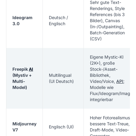
Sehr gute Text-
Renderings, Style
References (bis 3
Ideogram
Deutsch /
Bilder), Canvas
3.0
Englisch
(In-/Outpainting),
Batch-Generation
(CSV)
Eigene Mystic-KI
(2K+), große
Freepik
AI
Stock-/Asset-
(Mystiv +
Multilingual
Bibliothek,
Multi-
(UI Deutsch)
Video/Voice,
API
;
Model)
Modelle wie
Flux/Ideogram/Imagen
integrierbar
Hoher Fotorealismus,
Midjourney
bessere Text-Treue,
Englisch (UI)
V7
Draft-Mode, Video-
Generator