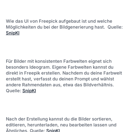
Mit dem Abspielen
Datenschutzhinweise von
akzeptierst du die
Youtube
Wie das UI von Freepick aufgebaut ist und welche
Möglichkeiten du bei der Bildgenerierung hast.
Quelle:
SnipKI
Mit dem Abspielen
Datenschutzhinweise von
akzeptierst du die
Youtube
Für Bilder mit konsistenten Farbwelten eignet sich
besonders Ideogram. Eigene Farbwelten kannst du
direkt in Freepik erstellen. Nachdem du deine Farbwelt
erstellt hast, verfasst du deinen Prompt und wählst
andere Rahmendaten aus, etwa das Bildverhältnis.
Quelle:
SnipKI
Mit dem Abspielen
Datenschutzhinweise von
akzeptierst du die
Youtube
Nach der Erstellung kannst du die Bilder sortieren,
editieren, herunterladen, neu bearbeiten lassen und
Ähnliches.
Quelle:
SnipKI