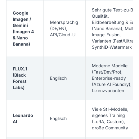
Sehr gute Text-zu-Bild
Google
Qualität,
Imagen /
Mehrsprachig
Bildbearbeitung & Edit
Gemini
(DE/EN),
(Nano Banana), Multi-
(Imagen 4
API/Cloud-UI
Image-Fusion,
& Nano
Varianten (Fast/Ultra),
Banana)
SynthID-Watermark
Moderne Modelle
FLUX.1
(Fast/Dev/Pro),
(Black
Englisch
Enterprise-ready
Forest
(Azure AI Foundry),
Labs)
Lizenzvarianten
Viele Stil-Modelle,
Leonardo
eigenes Training
Englisch
AI
(LoRA, Custom),
große Community