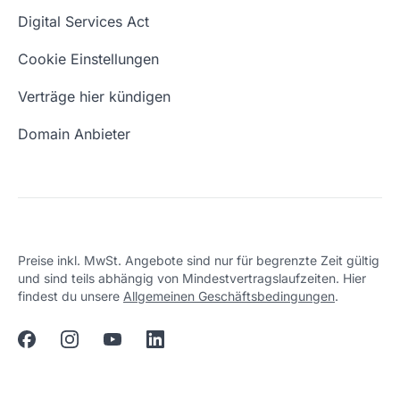
Domain Namen
Was ist eine Domain?
Digital Services Act
Eigene Domain
Domain Umzug
Cookie Einstellungen
Freie Domains
Wie ist meine IP?
Verträge hier kündigen
URL prüfen
Email Adresse erstellen
Domain Anbieter
Preise inkl. MwSt. Angebote sind nur für begrenzte Zeit gültig
und sind teils abhängig von Mindestvertragslaufzeiten. Hier
findest du unsere
Allgemeinen Geschäftsbedingungen
.