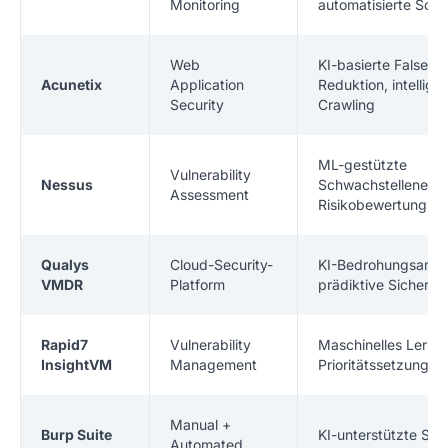
Monitoring
automatisierte Sca
Web
KI-basierte False-Po
Acunetix
Application
Reduktion, intellige
Security
Crawling
ML-gestützte
Vulnerability
Nessus
Schwachstellenerk
Assessment
Risikobewertung
Qualys
Cloud-Security-
KI-Bedrohungsanal
VMDR
Platform
prädiktive Sicherhei
Rapid7
Vulnerability
Maschinelles Lernen
InsightVM
Management
Prioritätssetzung
Manual +
Burp Suite
KI-unterstützte Sca
Automated