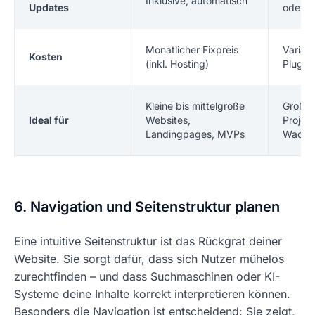
Inklusive, automatisch
Updates
oder e
Monatlicher Fixpreis
Variabe
Kosten
(inkl. Hosting)
Plugins
Kleine bis mittelgroße
Große 
Ideal für
Websites,
Projekt
Landingpages, MVPs
Wachs
6. Navigation und Seitenstruktur planen
Eine intuitive Seitenstruktur ist das Rückgrat deiner
Website. Sie sorgt dafür, dass sich Nutzer mühelos
zurechtfinden – und dass Suchmaschinen oder KI-
Systeme deine Inhalte korrekt interpretieren können.
Besonders die Navigation ist entscheidend: Sie zeigt,