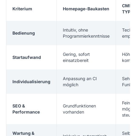
CMS (z
Kriterium
Homepage-Baukasten
TYPO3
Intuitiv, ohne
Techn
Bedienung
Programmierkenntnisse
empfoh
Gering, sofort
Höher, 
Startaufwand
einsatzbereit
komple
Anpassung an CI
Sehr fl
Individualisierung
möglich
Funkti
Feinei
SEO &
Grundfunktionen
möglic
Performance
vorhanden
steuer
Wartung &
Selbst