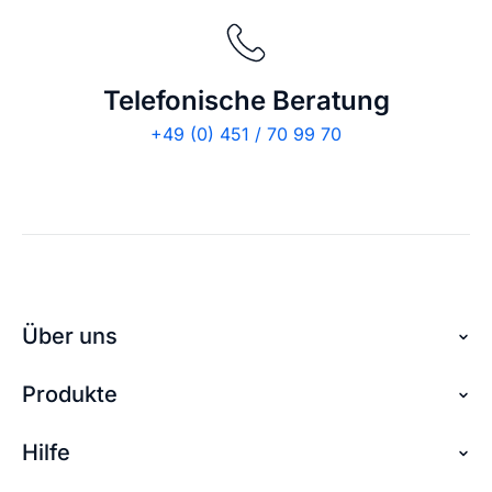
Telefonische Beratung
+49 (0) 451 / 70 99 70
Über uns
Produkte
Über checkdomain
Partnerprogramm
Hilfe
Domain reservieren
Jobs