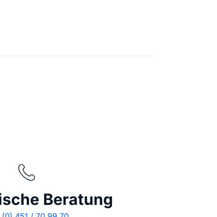
stellen lassen
Social Media Marketing
Sehr beliebt
e-Service erstellt Ihre Website
Mehr Kunden über Instagram & Co
Online Complete
Dein Unternehmen überall zu find
n
ische Beratung
(0) 451 / 70 99 70