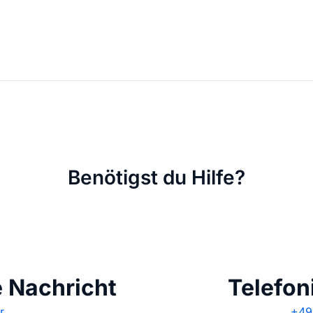
KI Domain Generator
Website er
Erstelle schnell gute Domains
Unser Websit
.de Domain
.com Domain
.at Domain
.mobile Domai
Benötigst du Hilfe?
.net Domain
.org Domain
e Nachricht
Telefon
r
+49 