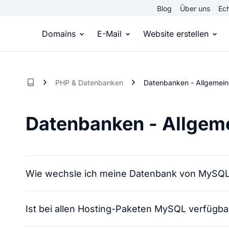
Blog
Über uns
Ech
Domains
E-Mail
Website erstellen
Domain kaufen
Eigene Email Domain
Website er
PHP & Datenbanken
Datenbanken - Allgemein
Du hast die Idee, wir die passende Domai
Erstelle Deine eigene E-M
Erstelle sel
Datenbanken - Allgem
Top Level Domains
E-Mail-Hosting
Homepage
Über 950 Domain-Endungen aus aller Welt
Zugriff auf E-Mails immer 
Eigene Hom
Wie wechsle ich meine Datenbank von MySQL
Domain registrieren
Online-Sho
Einfach & schnell beim Domain-Profi
Bringe dein
Ist bei allen Hosting-Paketen MySQL verfügba