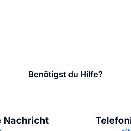
KI Domain Generator
Website er
Erstelle schnell gute Domains
Unser Websit
.de Domain
.com Domain
.at Domain
.mobile Domai
Benötigst du Hilfe?
.net Domain
.org Domain
e Nachricht
Telefon
r
+49 