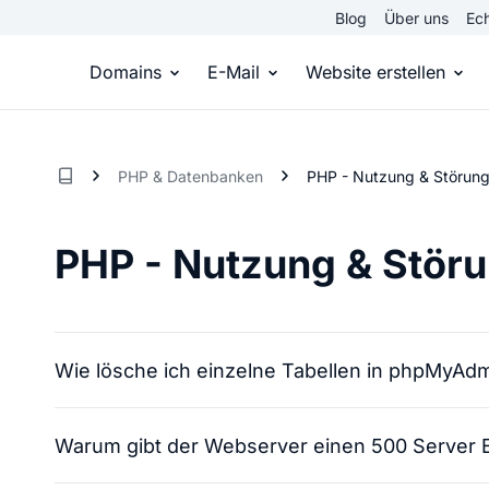
Blog
Über uns
Ech
Domains
E-Mail
Website erstellen
Domain kaufen
Eigene Email Domain
Website er
PHP & Datenbanken
PHP - Nutzung & Störun
Du hast die Idee, wir die passende Domai
Erstelle Deine eigene E-M
Erstelle sel
PHP - Nutzung & Stör
Top Level Domains
E-Mail-Hosting
Homepage
Über 950 Domain-Endungen aus aller Welt
Zugriff auf E-Mails immer 
Eigene Hom
Wie lösche ich einzelne Tabellen in phpMyAd
Domain registrieren
Online-Sho
Einfach & schnell beim Domain-Profi
Bringe dein
Warum gibt der Webserver einen 500 Server E