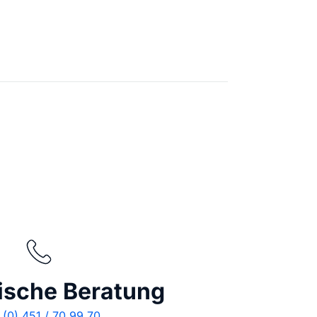
stellen lassen
Social Media Marketing
Sehr beliebt
e-Service erstellt Ihre Website
Mehr Kunden über Instagram & Co
Online Complete
Dein Unternehmen überall zu find
n
ische Beratung
(0) 451 / 70 99 70