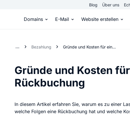
Blog
Über uns
Ech
Domains
E-Mail
Website erstellen
Domain kaufen
Eigene Email Domain
Website er
Bezahlung
Gründe und Kosten für eine Lastschrift Rückbuchung
Du hast die Idee, wir die passende Domai
Erstelle Deine eigene E-M
Erstelle sel
Gründe und Kosten für 
Top Level Domains
E-Mail-Hosting
Homepage
Rückbuchung
Über 950 Domain-Endungen aus aller Welt
Zugriff auf E-Mails immer 
Eigene Hom
Domain registrieren
Online-Sho
In diesem Artikel erfahren Sie, warum es zu einer 
Einfach & schnell beim Domain-Profi
Bringe dein
welche Folgen eine Rückbuchung hat und welche Kos