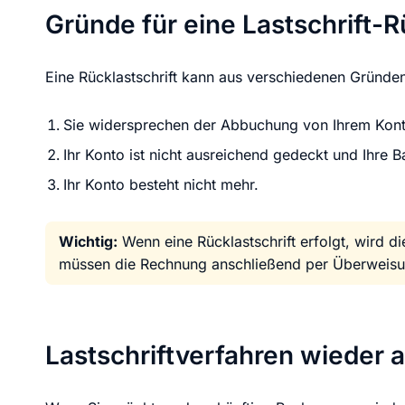
KI Domain Generator
Website er
Gründe für eine Lastschrift
Erstelle schnell gute Domains
Unser Websit
Eine Rücklastschrift kann aus verschiedenen Gründen
.de Domain
.com Domain
Sie widersprechen der Abbuchung von Ihrem Kont
Ihr Konto ist nicht ausreichend gedeckt und Ihre
.at Domain
.mobile Domai
Ihr Konto besteht nicht mehr.
Wichtig:
Wenn eine Rücklastschrift erfolgt, wird di
.net Domain
.org Domain
müssen die Rechnung anschließend per Überweisu
Lastschriftverfahren wieder a