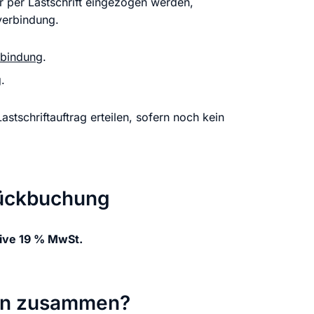
 per Lastschrift eingezogen werden,
verbindung.
bindung
.
.
tschriftauftrag erteilen, sofern noch kein
-Rückbuchung
sive 19 % MwSt.
ten zusammen?