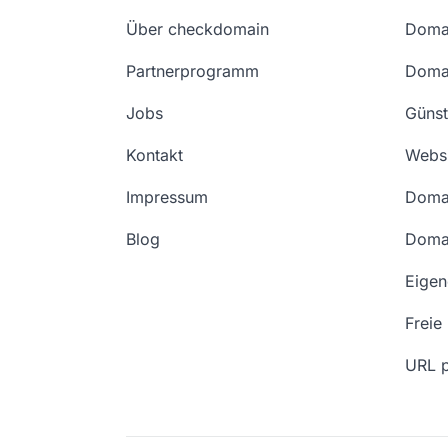
Über checkdomain
Domai
Partnerprogramm
Domai
Jobs
Günst
Kontakt
Websi
Impressum
Doma
Blog
Doma
Eige
Freie
URL p