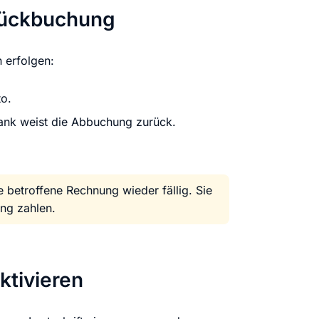
stellen lassen
Social Media Marketing
Sehr beliebt
-Rückbuchung
e-Service erstellt Ihre Website
Mehr Kunden über Instagram & Co
 erfolgen:
Online Complete
Dein Unternehmen überall zu find
o.
 Bank weist die Abbuchung zurück.
n
e betroffene Rechnung wieder fällig. Sie
ng zahlen.
ktivieren