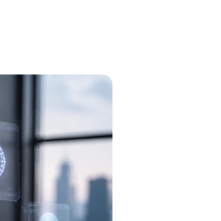
stellen lassen
Social Media Marketing
Sehr beliebt
e-Service erstellt Ihre Website
Mehr Kunden über Instagram & Co
Online Complete
Dein Unternehmen überall zu find
n