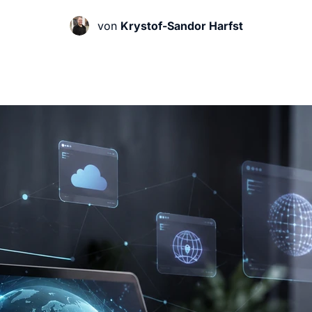
KI Domain Generator
Website er
Erstelle schnell gute Domains
Unser Websit
von
Krystof-Sandor Harfst
.de Domain
.com Domain
.at Domain
.mobile Domai
.net Domain
.org Domain