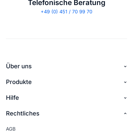
Telefonische Beratung
+49 (0) 451 / 70 99 70
Über uns
Produkte
Über checkdomain
Partnerprogramm
Hilfe
Domain reservieren
Jobs
Domain sichern
Rechtliches
FAQ + Hilfe
Kontakt
Günstige Domains
Premium Services
AGB
Impressum