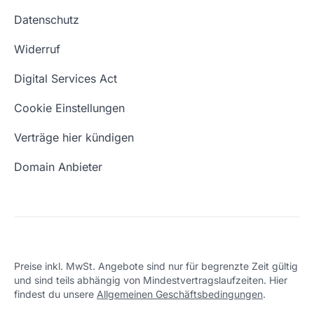
Website kaufen
Webhosting-Lexikon
Datenschutz
Blog
Domain Suche
Whois Domain
Widerruf
Domain Namen
Was ist eine Domain?
Digital Services Act
Eigene Domain
Domain Umzug
Cookie Einstellungen
Freie Domains
Wie ist meine IP?
Verträge hier kündigen
URL prüfen
Email Adresse erstellen
Domain Anbieter
Preise inkl. MwSt. Angebote sind nur für begrenzte Zeit gültig
und sind teils abhängig von Mindestvertragslaufzeiten. Hier
findest du unsere
Allgemeinen Geschäftsbedingungen
.