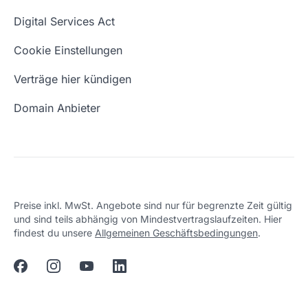
Domain Namen
Was ist eine Domain?
Digital Services Act
Eigene Domain
Domain Umzug
Cookie Einstellungen
Freie Domains
Wie ist meine IP?
Verträge hier kündigen
URL prüfen
Email Adresse erstellen
Domain Anbieter
Preise inkl. MwSt. Angebote sind nur für begrenzte Zeit gültig
und sind teils abhängig von Mindestvertragslaufzeiten. Hier
findest du unsere
Allgemeinen Geschäftsbedingungen
.