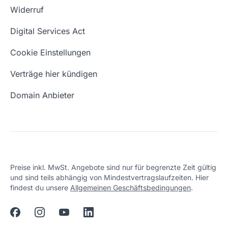
Whois Domain
Widerruf
Domain Namen
Was ist eine Domain?
Digital Services Act
Eigene Domain
Domain Umzug
Cookie Einstellungen
Freie Domains
Wie ist meine IP?
Verträge hier kündigen
URL prüfen
Email Adresse erstellen
Domain Anbieter
Preise inkl. MwSt. Angebote sind nur für begrenzte Zeit gültig
und sind teils abhängig von Mindestvertragslaufzeiten. Hier
findest du unsere
Allgemeinen Geschäftsbedingungen
.