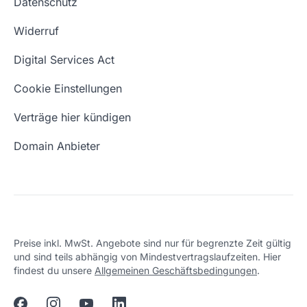
Datenschutz
Blog
Domain Suche
Whois Domain
Widerruf
Domain Namen
Was ist eine Domain?
Digital Services Act
Eigene Domain
Domain Umzug
Cookie Einstellungen
Freie Domains
Wie ist meine IP?
Verträge hier kündigen
URL prüfen
Email Adresse erstellen
Domain Anbieter
Preise inkl. MwSt. Angebote sind nur für begrenzte Zeit gültig
und sind teils abhängig von Mindestvertragslaufzeiten. Hier
findest du unsere
Allgemeinen Geschäftsbedingungen
.