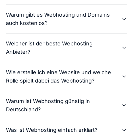
Warum gibt es Webhosting und Domains
auch kostenlos?
Welcher ist der beste Webhosting
Anbieter?
Andreas von checkdomain
Wie erstelle ich eine Website und welche
Beim Vergleichen verschiedener Anbieter trifft
Rolle spielt dabei das Webhosting?
man im Netz auch auf eine ganze Reihe
kostenloser Webhosting- und Domainangebote.
Andreas von checkdomain
Besonders für Einsteiger, die ihr erstes Online-
Warum ist Webhosting günstig in
Die Wahl des besten Webhosting-Anbieters
Projekt starten wollen, klingen diese Gratis-
Deutschland?
hängt von deinen individuellen Anforderungen
Angebote gut.
Doch die kostenlosen Pakete
ab. Wichtige Kriterien für die Bewertung sind:
haben ihren Preis - denn es gibt im Vergleich
Andreas von checkdomain
zu kostenpflichtigen Paketen viele Haken.
Was ist Webhosting einfach erklärt?
Entscheidende Faktoren:
Die Grundlage für die Erstellung einer Webseite