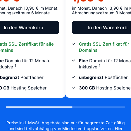
nat. Danach 10,90 € im Monat.
im Monat. Danach 13,90 € im 
hnungszeitraum 6 Monate.
Abrechnungszeitraum 3 Monat
In den Warenkorb
In den Warenkorb
atis SSL-Zertifikat für alle
Gratis SSL-Zertifikat für 
mains
Domains
ne
Domain für 12 Monate
Eine
Domain für 12 Mona
1
1
klusive
inklusive
begrenzt
Postfächer
unbegrenzt
Postfächer
0 GB
Hosting Speicher
300 GB
Hosting Speiche
Preise inkl. MwSt. Angebote sind nur für begrenzte Zeit gültig
und sind teils abhängig von Mindestvertragslaufzeiten. Hier