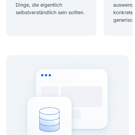
Dinge, die eigentlich
auswendig
selbstverständlich sein sollten.
konkrete 
generisch