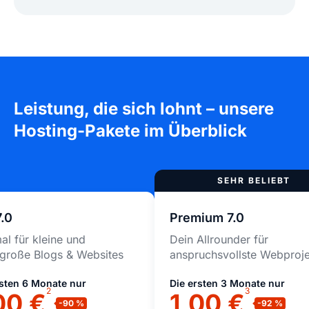
Leistung, die sich lohnt – unsere
Hosting-Pakete im Überblick
7.0
Premium 7.0
al für kleine und
Dein Allrounder für
lgroße Blogs & Websites
anspruchsvollste Webproj
rsten 6 Monate nur
Die ersten 3 Monate nur
2
3
00 €
1,00 €