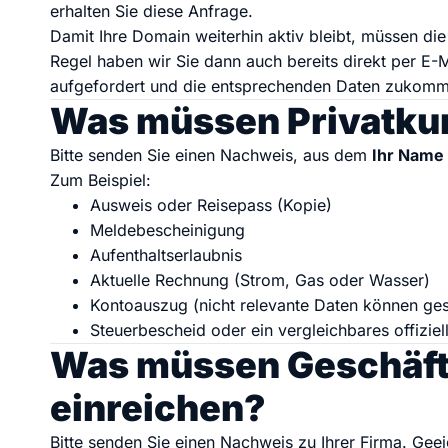
KI Domain Generator
Website er
erhalten Sie diese Anfrage.
Erstelle schnell gute Domains
Unser Websit
Damit Ihre Domain weiterhin aktiv bleibt, müssen die
Regel haben wir Sie dann auch bereits direkt per E-
aufgefordert und die entsprechenden Daten zukomm
Was müssen Privatku
.de Domain
.com Domain
Bitte senden Sie einen Nachweis, aus dem
Ihr Name 
Zum Beispiel:
.at Domain
.mobile Domai
Ausweis oder Reisepass (Kopie)
Meldebescheinigung
Aufenthaltserlaubnis
.net Domain
.org Domain
Aktuelle Rechnung (Strom, Gas oder Wasser)
Kontoauszug (nicht relevante Daten können ge
Steuerbescheid oder ein vergleichbares offizie
Was müssen Geschäf
einreichen?
Bitte senden Sie einen Nachweis zu Ihrer Firma. Geei