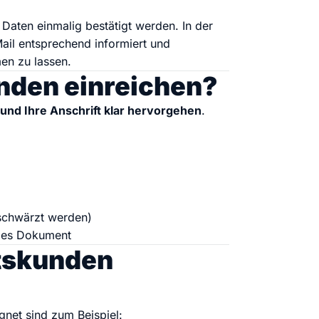
stellen lassen
Social Media Marketing
Sehr beliebt
e-Service erstellt Ihre Website
Mehr Kunden über Instagram & Co
 Daten einmalig bestätigt werden. In der
Mail entsprechend informiert und
en zu lassen.
Online Complete
nden einreichen?
Dein Unternehmen überall zu find
und Ihre Anschrift klar hervorgehen
.
n
schwärzt werden)
lles Dokument
tskunden
gnet sind zum Beispiel: