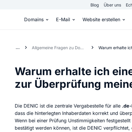
Blog
Über uns
Ech
Domains
E-Mail
Website erstellen
Domain kaufen
Eigene Email Domain
Website er
Allgemeine Fragen zu Domains
Du hast die Idee, wir die passende Domai
Erstelle Deine eigene E-M
Erstelle sel
Warum erhalte ich ein
Top Level Domains
E-Mail-Hosting
Homepage
zur Überprüfung mein
Über 950 Domain-Endungen aus aller Welt
Zugriff auf E-Mails immer 
Eigene Hom
Domain registrieren
Online-Sho
Die DENIC ist die zentrale Vergabestelle für alle
.de
Einfach & schnell beim Domain-Profi
Bringe dein
dass die hinterlegten Inhaberdaten korrekt und überp
Wenn bei einer Prüfung Unstimmigkeiten festgestellt
bestätigt werden können, ist die DENIC verpflichtet