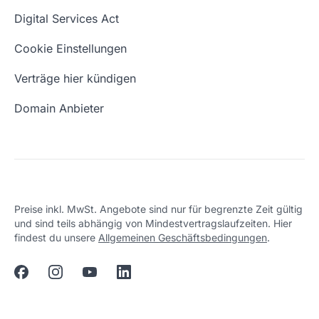
Domain Namen
Was ist eine Domain?
Digital Services Act
Eigene Domain
Domain Umzug
Cookie Einstellungen
Freie Domains
Wie ist meine IP?
Verträge hier kündigen
URL prüfen
Email Adresse erstellen
Domain Anbieter
Preise inkl. MwSt. Angebote sind nur für begrenzte Zeit gültig
und sind teils abhängig von Mindestvertragslaufzeiten. Hier
findest du unsere
Allgemeinen Geschäftsbedingungen
.